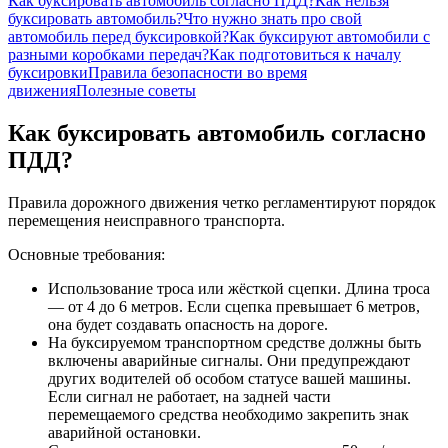
Как буксировать автомобиль согласно ПДД?
Как нельзя
буксировать автомобиль?
Что нужно знать про свой
автомобиль перед буксировкой?
Как буксируют автомобили с
разными коробками передач?
Как подготовиться к началу
буксировки
Правила безопасности во время
движения
Полезные советы
Как буксировать автомобиль согласно
ПДД?
Правила дорожного движения четко регламентируют порядок
перемещения неисправного транспорта.
Основные требования:
Использование троса или жёсткой сцепки. Длина троса
— от 4 до 6 метров. Если сцепка превышает 6 метров,
она будет создавать опасность на дороге.
На буксируемом транспортном средстве должны быть
включены аварийные сигналы. Они предупреждают
других водителей об особом статусе вашей машины.
Если сигнал не работает, на задней части
перемещаемого средства необходимо закрепить знак
аварийной остановки.