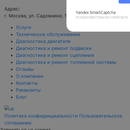
Адрес:
г. Москва, ул. Садовники, 11А
Услуги
Техническое обслуживание
Диагностика двигателя
Диагностика и ремонт подвески
Диагностика и ремонт сцепления
Диагностика и ремонт топливной системы
Отзывы
О компании
Контакты
Реквизиты
Блог
Политика конфиденциальности
Пользовательское
соглашение
Записаться на сервис