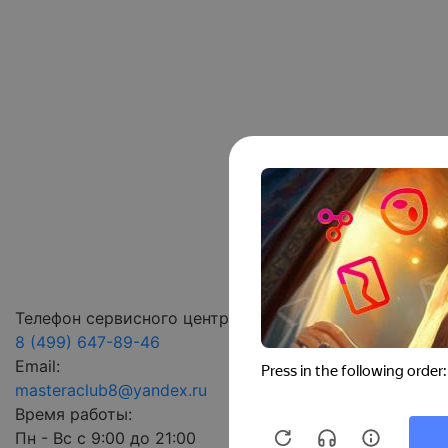
Телефон сервисного центра:
8 (499) 647-89-46
Email:
masteraclub8@yandex.ru
Время работы:
Пн - Вс с 9:00 до 21:00