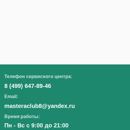
Валентина
18.07.2025
Телефон сервисного центра:
8 (499) 647-89-46
Email:
Дима
masteraclub8@yandex.ru
17.12.2025
Время работы:
Пн - Вс с 9:00 до 21:00