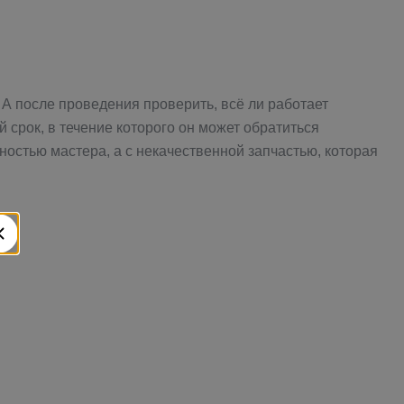
А после проведения проверить, всё ли работает
срок, в течение которого он может обратиться
ностью мастера, а с некачественной запчастью, которая
: