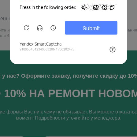
нных автомобилей, то скорее к нам!
айте информация, касающаяся стоимости сервисного обслуживания
ьи 437 (2) Гражданского кодекса Российской Федерации
 у нас? Оформите заявку, получите скидку до 10%
 10% НА РЕМОНТ НОВО
е формы Вас ни к чему не обязывает, Вы можете отказать
момент. Подробности уточняйте у менеджера.