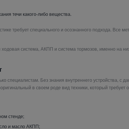
жания течи какого-либо вещества.
остике требует специального и осознанного подхода. Все м
 ходовая система, АКПП и система тормозов, именно на ни
т
о специалистам. Без знания внутреннего устройства, с да
 оригинальный в своем роде вид техники, который требует 
ном стенде;
асло и масло АКПП;