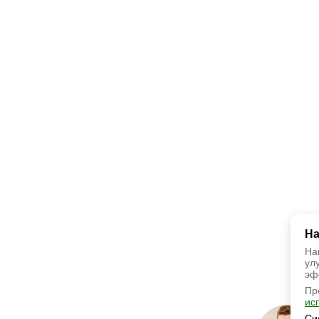
На
На
ул
эф
Пр
ис
Си