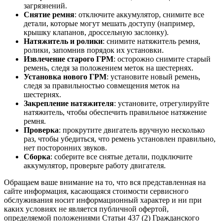
загрязнений.
Снятие ремня
: отключите аккумулятор, снимите все
детали, которые могут мешать доступу (например,
крышку клапанов, дроссельную заслонку).
Натяжитель и ролики
: снимите натяжитель ремня,
ролики, запомнив порядок их установки.
Извлечение старого ГРМ
: осторожно снимите старый
ремень, следя за положением меток на шестернях.
Установка нового ГРМ
: установите новый ремень,
следя за правильностью совмещения меток на
шестернях.
Закрепление натяжителя
: установите, отрегулируйте
натяжитель, чтобы обеспечить правильное натяжение
ремня.
Проверка
: прокрутите двигатель вручную несколько
раз, чтобы убедиться, что ремень установлен правильно,
нет посторонних звуков.
Сборка
: соберите все снятые детали, подключите
аккумулятор, проверьте работу двигателя.
Обращаем ваше внимание на то, что вся представленная на
сайте информация, касающаяся стоимости сервисного
обслуживания носит информационный характер и ни при
каких условиях не является публичной офертой,
определяемой положениями Статьи 437 (2) Гражданского