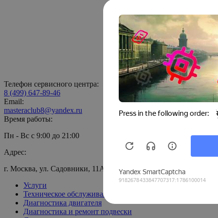
Телефон сервисного центра:
8 (499) 647-89-46
Email:
masteraclub8@yandex.ru
Время работы:
Пн - Вс с 9:00 до 21:00
Адрес:
г. Москва, ул. Садовники, 11А
Услуги
Техническое обслуживание
Диагностика двигателя
Диагностика и ремонт подвески