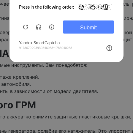
чает все необходимые элементы: ремень, натяжитель, 
инальные запчасти, обратите внимание на профессио
верьте, соответствует ли выбранный ГРМ конкретной м
арантии от производителя – это дополнительный защит
IA Sportage
мые инструменты. Вам понадобятся:
тажа креплений.
 автомобиля.
нты в зависимости от модели двигателя.
ого ГРМ
что аккуратно снимите защитные пластиковые крышки,
ь генератора, ослабив его натяжитель. Это упростит 