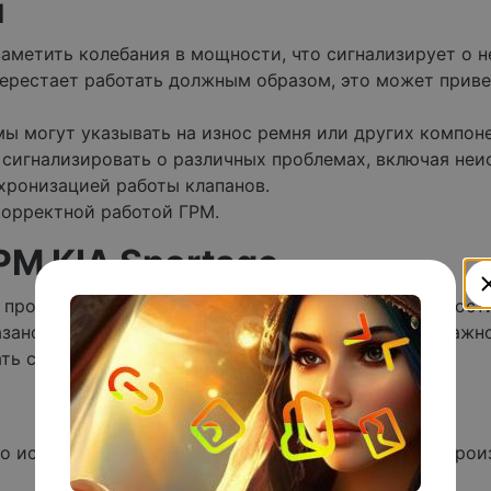
и
заметить колебания в мощности, что сигнализирует о н
перестает работать должным образом, это может приве
умы могут указывать на износ ремня или других компон
 сигнализировать о различных проблемах, включая неи
нхронизацией работы клапанов.
екорректной работой ГРМ.
М KIA Sportage
пробега. Этот интервал может меняться в зависимости
зано точное значение, исходя из типа двигателя. Важн
ать серьезных повреждений двигателя.
о использовать оригинальные комплектующие от произ