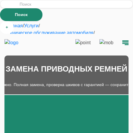
Главная
/
Услуги
/
+
Техническое обслуживание автомобиля
/
Замена приводных ремней
ЗАМЕНА ПРИВОДНЫХ РЕМНЕЙ
ёжно. Полная замена, проверка шкивов с гарантией — сохраните р