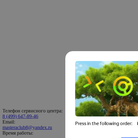
Телефон сервисного центра:
8 (499) 647-89-46
Email:
masteraclub8@yandex.ru
Время работы: