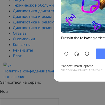
Техническое обслуживание
Диагностика двигателя
Диагностика и ремонт подвески
Диагностика и ремонт сцепления
Диагностика и ремонт топливной системы
Отзывы
О компании
Контакты
Реквизиты
Блог
Политика конфиденциальности
Пользовательское
соглашение
Записаться на сервис
Имя