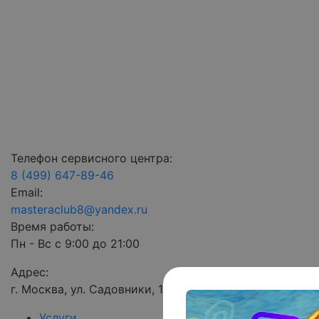
Телефон сервисного центра:
8 (499) 647-89-46
Email:
masteraclub8@yandex.ru
Время работы:
Пн - Вс с 9:00 до 21:00
Адрес:
г. Москва, ул. Садовники, 11А
Услуги