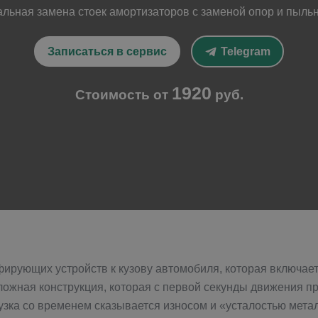
ьная замена стоек амортизаторов с заменой опор и пыльн
Записаться в сервис
Telegram
1920
Стоимость от
руб.
рующих устройств к кузову автомобиля, которая включает в
ожная конструкция, которая с первой секунды движения пр
узка со временем сказывается износом и «усталостью метал