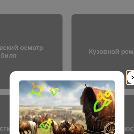
еский осмотр
Кузовной рем
обиля
стика и ремонт
Ремонт и диагнос