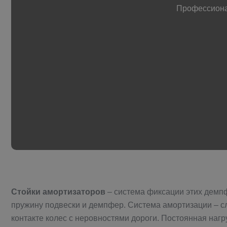
Профессионал
Стойки амортизаторов
– система фиксации этих демпфи
пружину подвески и демпфер. Система амортизации – сл
контакте колес с неровностями дороги. Постоянная нагр