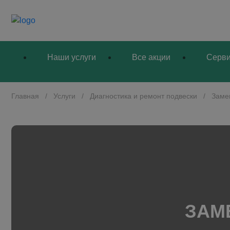
Наши услуги
Все акции
Серв
Главная
/
Услуги
/
Диагностика и ремонт подвески
/
Заме
ЗАМ